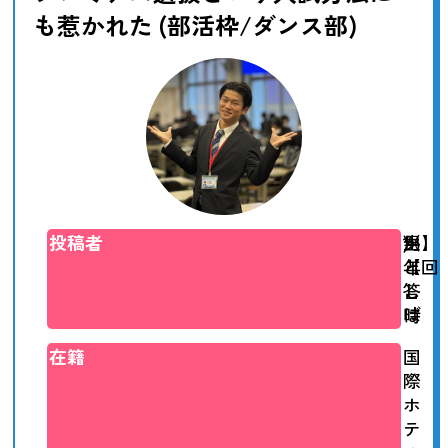
も惹かれた (部活枠/ダンス部)
投稿者
か
（
男
)
1
生】
と
【回
年
し
答
ば
時
在籍
国
際
ホ
テ