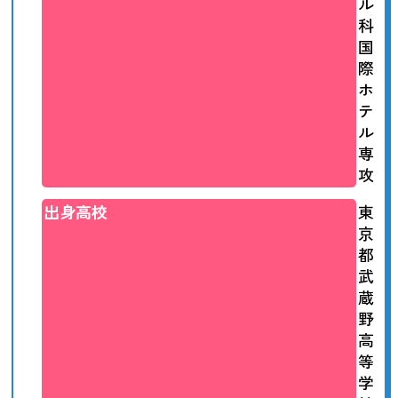
ル
科
国
際
ホ
テ
ル
専
攻
出身高校
東
京
都
武
蔵
野
高
等
学